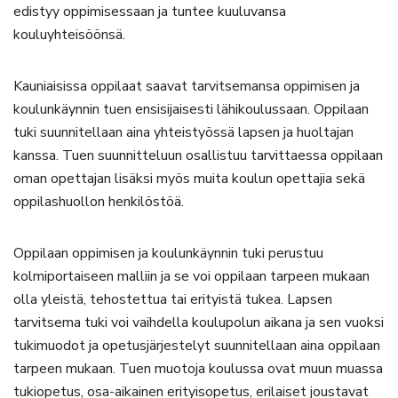
edistyy oppimisessaan ja tuntee kuuluvansa
kouluyhteisöönsä.
Kauniaisissa oppilaat saavat tarvitsemansa oppimisen ja
koulunkäynnin tuen ensisijaisesti lähikoulussaan. Oppilaan
tuki suunnitellaan aina yhteistyössä lapsen ja huoltajan
kanssa. Tuen suunnitteluun osallistuu tarvittaessa oppilaan
oman opettajan lisäksi myös muita koulun opettajia sekä
oppilashuollon henkilöstöä.
Oppilaan oppimisen ja koulunkäynnin tuki perustuu
kolmiportaiseen malliin ja se voi oppilaan tarpeen mukaan
olla yleistä, tehostettua tai erityistä tukea. Lapsen
tarvitsema tuki voi vaihdella koulupolun aikana ja sen vuoksi
tukimuodot ja opetusjärjestelyt suunnitellaan aina oppilaan
tarpeen mukaan. Tuen muotoja koulussa ovat muun muassa
tukiopetus, osa-aikainen erityisopetus, erilaiset joustavat