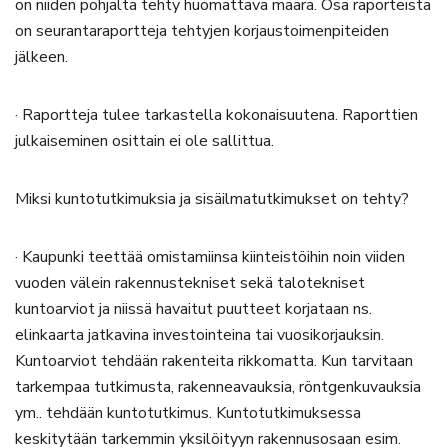
on niiden pohjalta tehty huomattava määrä. Osa raporteista
on seurantaraportteja tehtyjen korjaustoimenpiteiden
jälkeen.
· Raportteja tulee tarkastella kokonaisuutena. Raporttien
julkaiseminen osittain ei ole sallittua.
Miksi kuntotutkimuksia ja sisäilmatutkimukset on tehty?
· Kaupunki teettää omistamiinsa kiinteistöihin noin viiden
vuoden välein rakennustekniset sekä talotekniset
kuntoarviot ja niissä havaitut puutteet korjataan ns.
elinkaarta jatkavina investointeina tai vuosikorjauksin.
Kuntoarviot tehdään rakenteita rikkomatta. Kun tarvitaan
tarkempaa tutkimusta, rakenneavauksia, röntgenkuvauksia
ym.. tehdään kuntotutkimus. Kuntotutkimuksessa
keskitytään tarkemmin yksilöityyn rakennusosaan esim.