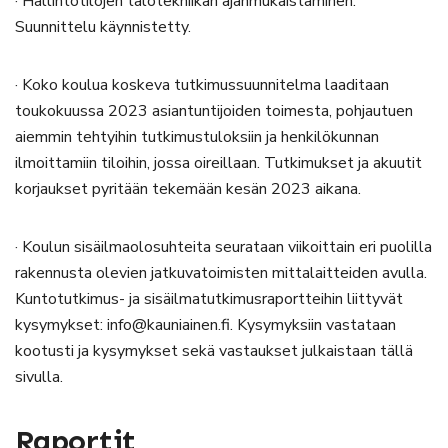
· Hallintotilojen talotekniikan ajanmukaistaminen.
Suunnittelu käynnistetty.
· Koko koulua koskeva tutkimussuunnitelma laaditaan
toukokuussa 2023 asiantuntijoiden toimesta, pohjautuen
aiemmin tehtyihin tutkimustuloksiin ja henkilökunnan
ilmoittamiin tiloihin, jossa oireillaan. Tutkimukset ja akuutit
korjaukset pyritään tekemään kesän 2023 aikana.
· Koulun sisäilmaolosuhteita seurataan viikoittain eri puolilla
rakennusta olevien jatkuvatoimisten mittalaitteiden avulla.
Kuntotutkimus- ja sisäilmatutkimusraportteihin liittyvät
kysymykset: info@kauniainen.fi. Kysymyksiin vastataan
kootusti ja kysymykset sekä vastaukset julkaistaan tällä
sivulla.
Raportit