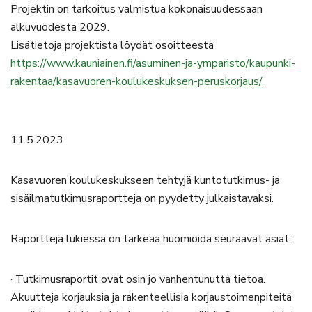
Projektin on tarkoitus valmistua kokonaisuudessaan
alkuvuodesta 2029.
Lisätietoja projektista löydät osoitteesta
https://www.kauniainen.fi/asuminen-ja-ymparisto/kaupunki-
rakentaa/kasavuoren-koulukeskuksen-peruskorjaus/
11.5.2023
Kasavuoren koulukeskukseen tehtyjä kuntotutkimus- ja
sisäilmatutkimusraportteja on pyydetty julkaistavaksi.
Raportteja lukiessa on tärkeää huomioida seuraavat asiat:
· Tutkimusraportit ovat osin jo vanhentunutta tietoa.
Akuutteja korjauksia ja rakenteellisia korjaustoimenpiteitä