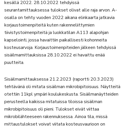
kesällä 2022. 28.10.2022 tehdyissä
seurantamittauksessa tulokset olivat alle raja arvon. A-
osalla on tehty vuoden 2022 aikana elinkaarta jatkavia
korjaustoimenpiteitä kuten rakenneliittymien
tiivistystoimenpiteitä ja luokkatilan A113 alapohjan
kapselointi, jossa havaittiin paikallisesti kohonneita
kosteusarvoja. Korjaustoimenpiteiden jälkeen tehdyissä
sisäilmamittauksissa 28.10.2022 ei havaittu enää
puutteita.
Sisäilmamittauksessa 21.2.2023 (raportti 20.3.2023)
tehtävänä oli mitata sisäilman mikrobipitoisuus. Näytteitä
otettiin 11kpl ympäri koulukeskusta. Sisäilmanäytteiden
perusteella kaikissa mitatuissa tiloissa sisäilman
mikrobipitoisuus oli pieni. Tulokset eivät viittaa
mikrobilähteeseen rakennuksessa. Ainoa tila, missä
mittaustulokset voivat viitata kosteusvaurioon on