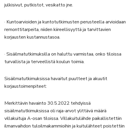
julkisivut, putkistot, vesikatto jne.
· Kuntoarvioiden ja kuntotutkimusten perusteella arvioidaan
remonttitarpeita, niiden kiireellisyyttä ja tarvittavien
korjausten kustannustasoa.
· Sisäilmatutkimuksilla on haluttu varmistaa, onko tiloissa
turvallista ja terveellistä koulun toimia.
Sisäilmatutkimuksissa havaitut puutteet ja akuutit
korjaustoimenpiteet:
Merkittävin havainto 30.5.2022 tehdyissä
sisäilmatutkimuksissa oli raja-arvot ylittävä määrä
villakuituja A-osan tiloissa. Villakuitulähde paikallistettiin
ilmanvaihdon tuloilmakammioihin ja kuitulähteet poistettiin