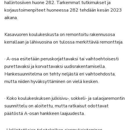
hallintosiiven huone 282. Tarkemmat tutkimukset ja
korjaustoimenpiteet huoneessa 282 tehdään kesän 2023
aikana.
Kasavuoren koulukeskusta on remontoitu rakennusosa
kerrallaan ja lähivuosina on tulossa merkittäviä remontteja.
· A-osa esitetään peruskorjattavaksi tai vaihtoehtoisesti
purettavaksi ja korvattavaksi uudisrakentamisella.
Hankesuunnitelma on tehty neljästä eri vaihtoehdosta,
mutta niiden hyväksyttäminen on vielä kesken.
· Koko koulukeskuksen julkisivu-, sokkeli- ja salaojaremontin
suunnittelu on aloitettu, mutta ratkaisut odottavat
päätöstä A-osan hankkeen laajuudesta.