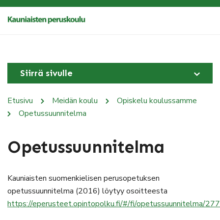
Siirrä sivulle
Etusivu
Meidän koulu
Opiskelu koulussamme
Opetussuunnitelma
Opetussuunnitelma
Kauniaisten suomenkielisen perusopetuksen
opetussuunnitelma (2016) löytyy osoitteesta
https://eperusteet.opintopolku.fi/#/fi/opetussuunnitelma/2