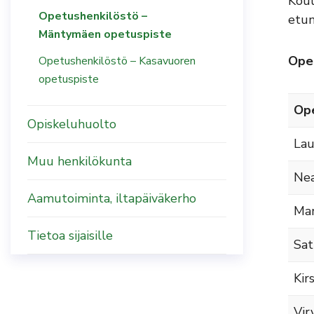
Koul
Opetushenkilöstö –
etun
Mäntymäen opetuspiste
Ope
Opetushenkilöstö – Kasavuoren
opetuspiste
Ope
Opiskeluhuolto
Lau
Muu henkilökunta
Nea
Aamutoiminta, iltapäiväkerho
Mar
Tietoa sijaisille
Sat
Kir
Vir