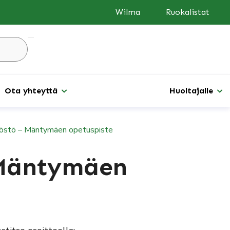
Wilma
Ruokalistat
Hae
sivustolta
...
Ota yhteyttä
Huoltajalle
östö – Mäntymäen opetuspiste
 Mäntymäen