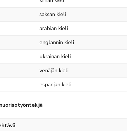
kiinan kieli
saksan kieli
arabian kieli
englannin kieli
ukrainan kieli
venäjän kieli
espanjan kieli
unuorisotyöntekijä
ehtävä