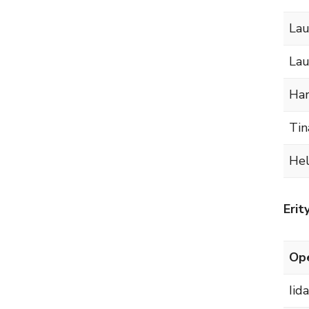
Lau
Lau
Har
Tin
Hel
Erit
Ope
Iid