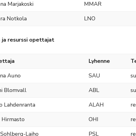
na Marjakoski
MMAR
ra Notkola
LNO
 ja resurssi opettajat
ttaja
Lyhenne
T
ana Auno
SAU
su
i Blomvall
ABL
su
o Lahdenranta
ALAH
re
i Hirmasto
OHI
re
 Sohlberg-Laiho
PSL
re