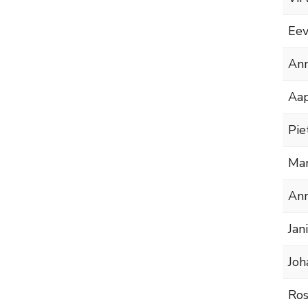
Eev
Ann
Aa
Pie
Man
Ann
Jan
Joh
Ros