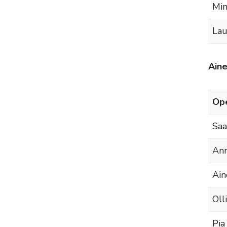
Min
Lau
Aine
Ope
Sa
Ann
Ain
Oll
Pia