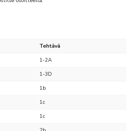
titse osoitteella:
Tehtävä
1-2A
1-3D
1b
1c
1c
2b