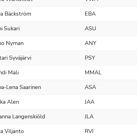
a Bäckström
EBA
i Sukari
ASU
po Nyman
ANY
tari Syväjärvi
PSY
di Mali
MMAL
a-Lena Saarinen
ASA
ika Alen
JAA
anna Langenskiöld
JLA
a Viljanto
RVI