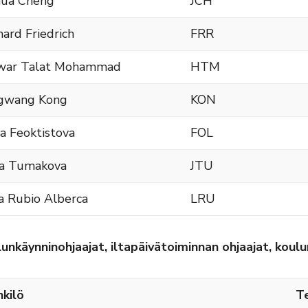
hua Cheng
JCH
hard Friedrich
FRR
war Talat Mohammad
HTM
ngwang Kong
KON
a Feoktistova
FOL
ia Tumakova
JTU
a Rubio Alberca
LRU
unkäynninohjaajat, iltapäivätoiminnan ohjaajat, koul
kilö
T