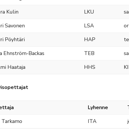
ra Kulin
LKU
sa
ri Savonen
LSA
or
ri Pöyhtäri
HAP
te
a Ehnström-Backas
TEB
sa
mi Haataja
HHS
KI
yisopettajat
ttaja
Lyhenne
a Tarkamo
ITA