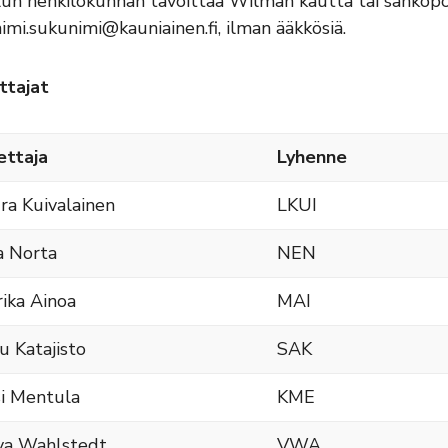
un henkilökunnan tavoittaa Wilman kautta tai sähköpos
imi.sukunimi@kauniainen.fi, ilman ääkkösiä.
ttajat
ttaja
Lyhenne
ra Kuivalainen
LKUI
 Norta
NEN
ika Ainoa
MAI
u Katajisto
SAK
si Mentula
KME
va Wahlstedt
VWA