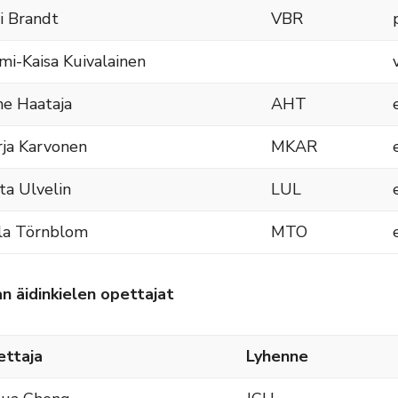
vi Brandt
VBR
i-Kaisa Kuivalainen
e Haataja
AHT
ja Karvonen
MKAR
ta Ulvelin
LUL
la Törnblom
MTO
 äidinkielen opettajat
ttaja
Lyhenne