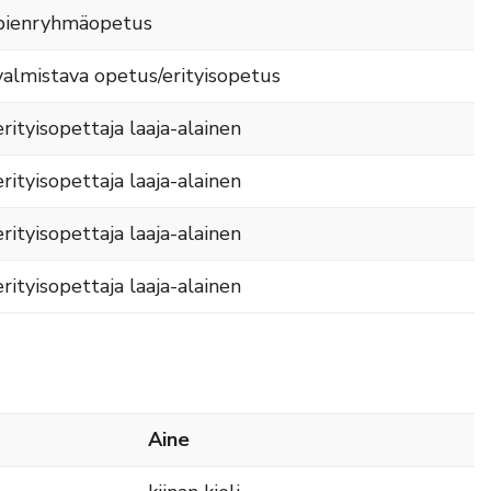
pienryhmäopetus
valmistava opetus/erityisopetus
erityisopettaja laaja-alainen
erityisopettaja laaja-alainen
erityisopettaja laaja-alainen
erityisopettaja laaja-alainen
Aine