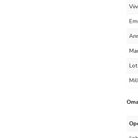
Vii
Emm
Ann
Mar
Lot
Mil
Oman
Ope