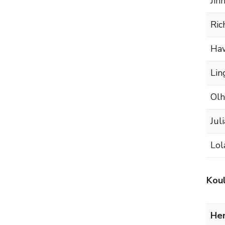
Jin
Ric
Ha
Li
Olh
Jul
Lol
Koul
Hen