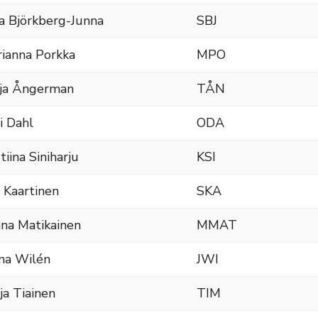
a Björkberg-Junna
SBJ
ianna Porkka
MPO
ja Ångerman
TÅN
i Dahl
ODA
stiina Siniharju
KSI
i Kaartinen
SKA
na Matikainen
MMAT
na Wilén
JWI
ja Tiainen
TIM