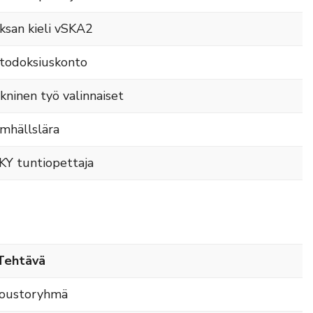
ksan kieli vSKA2
todoksiuskonto
kninen työ valinnaiset
mhällslära
KY tuntiopettaja
Tehtävä
joustoryhmä