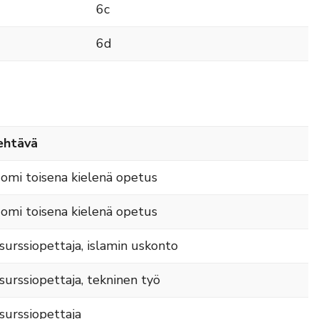
6c
6d
ehtävä
omi toisena kielenä opetus
omi toisena kielenä opetus
surssiopettaja, islamin uskonto
surssiopettaja, tekninen työ
surssiopettaja