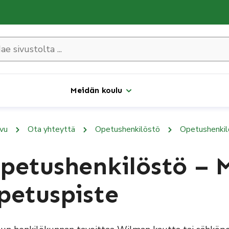
olta ...
Meidän koulu
ivu
Ota yhteyttä
Opetushenkilöstö
Opetushenkil
petushenkilöstö –
petuspiste